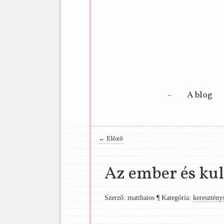
Main menu
A blog
Bejegyzés navigáció
←
Előző
Az ember és kul
Szerző: matthaios
¶
Kategória:
kereszténys