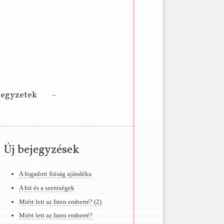
Jegyzetek
Új bejegyzések
A fogadott fiúság ajándéka
A hit és a szentségek
Miért lett az Isten emberré? (2)
Miért lett az Isten emberré?