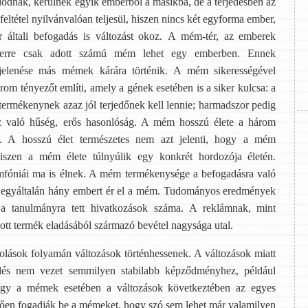
dnak, kerülnek egyik emberből a másikba, de a terjedésben az
 feltétel nyilvánvalóan teljesül, hiszen nincs két egyforma ember,
ltali befogadás is változást okoz. A mém-tér, az emberek
yszerre csak adott számú mém lehet egy emberben. Ennek
lenése más mémek kárára történik. A mém sikerességével
om tényezőt említi, amely a gének esetében is a siker kulcsa: a
termékenynek azaz jól terjedőnek kell lennie; harmadszor pedig
ez való hűség, erős hasonlóság. A mém hosszú élete a három
s. A hosszú élet természetes nem azt jelenti, hogy a mém
hiszen a mém élete túlnyúlik egy konkrét hordozója életén.
mfóniái ma is élnek. A mém termékenysége a befogadásra való
ogy egyáltalán hány embert ér el a mém. Tudományos eredmények
 a tanulmányra tett hivatkozások száma. A reklámnak, mint
ott termék eladásából származó bevétel nagysága utal.
olások folyamán változások történhessenek. A változások miatt
ődés nem vezet semmilyen stabilabb képződményhez, például
 Vagy a mémek esetében a változások következtében az egyes
ően fogadják be a mémeket, hogy szó sem lehet már valamilyen