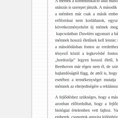
A mémek a kommunikáció által másoló
utánzás is szerepet játszik. A második
a mémben már csak a másik ember á
erőforrásai nem korlátlanok, eg
következményeként új mémek megje
kapcsolatban
Dawkins
ugyanazt a hár
mémnek hosszú életűnek kell lennie; 
a másolódásban fontos az eredetih
tényező közül a legkevésbé fonto
„hordozója” legyen hosszú életű, 
Beethoven már régen nem él, de szi
hajlandóságtól függ, de attól is, h
esetében a termékenységet mutatja
mémnek az elterjedtségére a reklámoz
A fejlődéshez szükséges, hogy a más
azonban előfordulhat, hogy a fejl
biológiai értelemben vett fajhoz.
emberek, csoportok annyira különböz