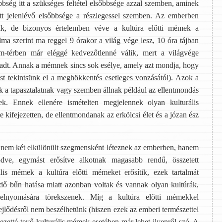
őbbség itt a szükséges feltétel elsőbbsége azzal szemben, aminek
ütt jelenlévő elsőbbsége a részlegessel szemben. Az emberben
k, de bizonyos értelemben véve a kultúra előtti mémek a
a szerint ma reggel 9 órakor a világ vége lesz, 10 óra tájban
térben már eléggé kedvezőtlenné válik, mert a világvége
maradt. Annak a mémnek sincs sok esélye, amely azt mondja, hogy
st tekintsünk el a meghökkentés esetleges vonzásától). Azok a
 a tapasztalatnak vagy szemben állnak például az ellentmondás
ek. Ennek ellenére ismételten megjelennek olyan kulturális
 kifejezetten, de ellentmondanak az erkölcsi élet és a józan ész
ek nem két elkülönült szegmensként léteznek az emberben, hanem
dve, egymást erősítve alkotnak magasabb rendű, összetett
lis mémek a kultúra előtti mémeket erősítik, ezek tartalmát
eredő bűn hatása miatt azonban voltak és vannak olyan kultúrák,
elnyomására törekszenek. Míg a kultúra előtti mémekkel
ejlődésről nem beszélhetünk (hiszen ezek az emberi természettel
ejezetté tevő kulturális mémek esetében már lehet ilyenről szó. A