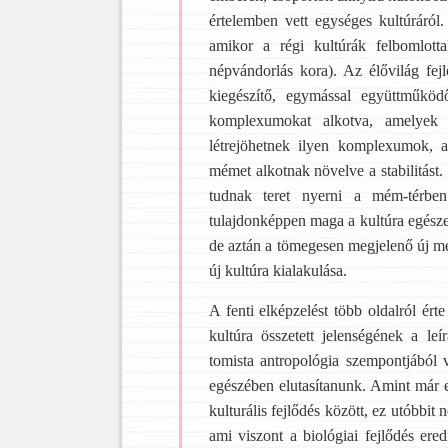
értelemben vett egységes kultúráról
amikor a régi kultúrák felbomlot
népvándorlás kora). Az élővilág fej
kiegészítő, egymással együttműkö
komplexumokat alkotva, amelyek 
létrejöhetnek ilyen komplexumok, 
mémet alkotnak növelve a stabilitás
tudnak teret nyerni a mém-térben
tulajdonképpen maga a kultúra egésze
de aztán a tömegesen megjelenő új méme
új kultúra kialakulása.
A fenti elképzelést több oldalról ér
kultúra összetett jelenségének a l
tomista antropológia szempontjából v
egészében elutasítanunk. Amint már 
kulturális fejlődés között, ez utóbbit
ami viszont a biológiai fejlődés ere