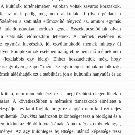
. A kultúrák történelmében valóban voltak zavaros korszakok,
tak, az újak pedig még nem alakultak ki (ilyen például a
lődésében a stabilitást előmozdító tényező az, amikor egymás
dő tulajdonságokat hordozó gének összekapcsolódnak olyan
a stabilitás előmozdítói lehetnek. A mémek esetében is
az egymást kiegészítő, jól együttműködő mémek mintegy új
t. Ilyen komplexumok esetében az új, ebbe nem illő mémek nem
 (legalábbis egy ideig). Ehhez hozzátehetjük még, hogy
 is egy ilyen „szuper” mém. Ez egy ideig stabilnak mutatkozik,
k alááshatják ezt a stabilitást, jön a kulturális hanyatlás és az
te kritika, nem mindenki érzi ezt a megközelítést elegendőnek a
eírására. A következőkben a mémekre támaszkodó elméletet a
izsgáljuk és látni fogjuk, hogy ez alapján nem kell ezt teljes
említettük,
Dawkins
határozott különbséget tesz a biológiai és a
 nem tekinti az előbbi folytatásának. A mém-tér az emberek agya,
dménye. Az agy különleges fejlettsége, utánzó képessége teszi