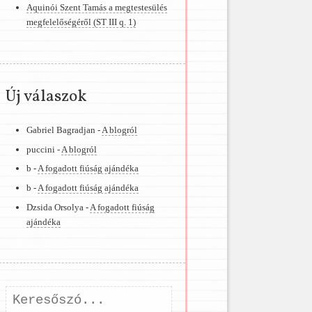
Aquinói Szent Tamás a megtestesülés
megfelelőségéről (ST III q. 1)
Új válaszok
Gabriel Bagradjan -
A blogról
puccini -
A blogról
b -
A fogadott fiúság ajándéka
b -
A fogadott fiúság ajándéka
Dzsida Orsolya -
A fogadott fiúság
ajándéka
Keresés