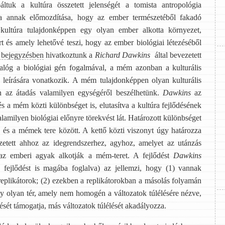
tuk a kultúra összetett jelenségét a tomista antropológia
lja annak előmozdítása, hogy az ember természetéből fakadó
A kultúra tulajdonképpen egy olyan ember alkotta környezet,
t és amely lehetővé teszi, hogy az ember biológiai létezéséből
 bejegyzésben
hivatkoztunk a
Richard Dawkins
által bevezetett
óg a biológiai gén fogalmával, a mém azonban a kulturális
k leírására vonatkozik. A mém tulajdonképpen olyan kulturális
ban az átadás valamilyen egységéről beszélhetünk.
Dawkins
az
s a mém közti különbséget is, elutasítva a kultúra fejlődésének
amilyen biológiai előnyre törekvést lát. Határozott különbséget
l) és a mémek tere között. A kettő közti viszonyt úgy határozza
zetett ahhoz az idegrendszerhez, agyhoz, amelyet az utánzás
y az emberi agyak alkotják a mém-teret. A fejlődést
Dawkins
ó fejlődést is magába foglalva) az jellemzi, hogy (1) vannak
likátorok; (2) ezekben a replikátorokban a másolás folyamán
egy olyan tér, amely nem homogén a változatok túlélésére nézve,
lését támogatja, más változatok túlélését akadályozza.