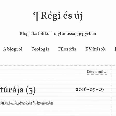
Régi és új
Blog a katolikus folytonosság jegyében
Skip to primary content
Skip to secondary content
A blogról
Teológia
Filozófia
KV írások
Következő
→
túrája (3)
2016-09-29
ég és kultúra
,
teológia
¶
Hozzászólás