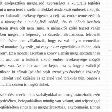
két elképesztően meghaladó gyorsaságot a kulturális fejlődés
int a mém-teret a szellemi lélekkel rendelkező emberek alkotják.
ber kulturális tevékenységének a célja az ember természetének
 a támogatása a biológiából adódó, tér- és időbeli korlátok
etesen ilyen célt nem ismer. A mémekről szóló fejezet végén
en megvan a képesség az önzetlen altruizmusra, felebaráti
eldöntésére nem vállalkozik, hogy ez valamilyen memetikus
jező mondata így szól: „mi vagyunk az egyedüliek a földön, akik
ellen”. Ez a mondat azonban a könyv alapján megalapozatlannak
rint azonban a kultúrát alkotó ember tevékenysége mögött
érése van. Az ember azonban képes arra is, hogy a valódi jó
t tűzzön ki célnak (például saját személyes érdekét a közösség
ó célként való kitűzése és az efelé való törekvés bűn. Sajnos a
lturális szinten is megtörténhet.
viselkedése mechanikus szabályokkal nem meghatározható, ezért
rjedésében, befogadásában mindig van valami, ami teljességgel
fejlődésében sincs teljes meghatározottság, egyformaság. Ennek