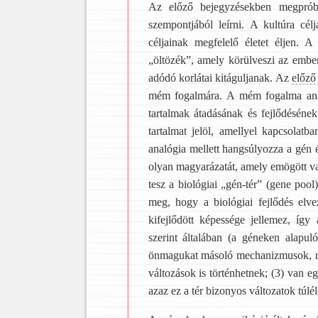
Az előző bejegyzésekben megpróbál
szempontjából leírni. A kultúra cé
céljainak megfelelő életet éljen. 
„öltözék”, amely körülveszi az ember
adódó korlátai kitáguljanak. Az
előző
mém fogalmára. A mém fogalma anal
tartalmak átadásának és fejlődéséne
tartalmat jelöl, amellyel kapcsolat
analógia mellett hangsúlyozza a gén é
olyan magyarázatát, amely emögött val
tesz a biológiai „gén-tér” (gene poo
meg, hogy a biológiai fejlődés elve
kifejlődött képessége jellemez, íg
szerint általában (a géneken alapul
önmagukat másoló mechanizmusok, rep
változások is történhetnek; (3) van 
azaz ez a tér bizonyos változatok túlé