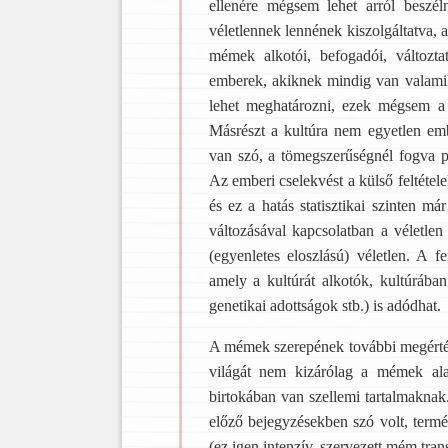
ellenére mégsem lehet arról beszé
véletlennek lennének kiszolgáltatva,
mémek alkotói, befogadói, változtat
emberek, akiknek mindig van valamil
lehet meghatározni, ezek mégsem a
Másrészt a kultúra nem egyetlen em
van szó, a tömegszerűségnél fogva pe
Az emberi cselekvést a külső feltétel
és ez a hatás statisztikai szinten m
változásával kapcsolatban a véletle
(egyenletes eloszlású) véletlen. A 
amely a kultúrát alkotók, kultúrában
genetikai adottságok stb.) is adódhat.
A mémek szerepének további megértés
világát nem kizárólag a mémek ala
birtokában van szellemi tartalmaknak.
előző bejegyzésekben szó volt, term
(ez igen intenzív, szervezett mém tran