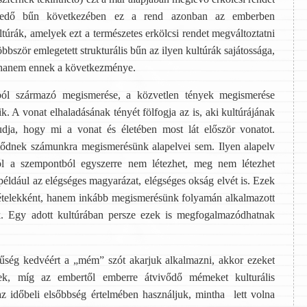
áteredő bűn következében ez a rend azonban az emberben
túrák, amelyek ezt a természetes erkölcsi rendet megváltoztatni
bbször emlegetett strukturális bűn az ilyen kultúrák sajátossága,
 hanem ennek a következménye.
ból származó megismerése, a közvetlen tények megismerése
A vonat elhaladásának tényét fölfogja az is, aki kultúrájának
udja, hogy mi a vonat és életében most lát először vonatot.
ődnek számunkra megismerésünk alapelvei sem. Ilyen alapelv
l a szempontból egyszerre nem létezhet, meg nem létezhet
például az elégséges magyarázat, elégséges okság elvét is. Ezek
 tételekként, hanem inkább megismerésünk folyamán alkalmazott
 Egy adott kultúrában persze ezek is megfogalmazódhatnak
etűség kedvéért a „mém” szót akarjuk alkalmazni, akkor ezeket
nek, míg az embertől emberre átvivődő mémeket kulturális
z időbeli elsőbbség értelmében használjuk, mintha lett volna