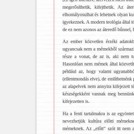
megerősíthetik, kifejthetik. Az 
elhomályosulhat és lehetnek olyan kul
igyekeznek. A modern teológia által tö
de ez nem azonos az áteredő bűnnel,
Az ember közvetlen érzéki adatok
ugyancsak nem a mémekből származik. 
része a vonat, de az is, aki nem t
Hasonlóan nem mémek által közvetít
például az, hogy valami ugyanabbó
(ellentmondás elve), de említhetnénk 
az alapelvek nem annyira kifejezett
készségekként vannak meg bennünk.
kifejezetten is.
Ha a fenti tartalmakra is az egyönt
nevezhetjük kultúra előtti mémek
mémeknek. Az „előtt” szót itt nem a