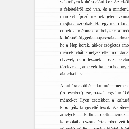
valamilyen kultúra előtti kor. Az els
a feltételéről szó van, és a minden
mindkét típusú mémek jelen vanna
meghatározóbbak. Ha egy mém tartalm
ennek a mémnek a helyzete a mém-
kultúrától független tapasztalata el
ha a Nap kerek, akkor szögletes (mo
mémek tehát, amelyek ellentmondanak
elvével, nem lesznek hosszú életű
törekvések, amelyek ha nem is ennyire
alapelveinek.
A kultúra előtti és a kulturális mém
(jó esetben) egymással együttműkö
mémeket. Ilyen esetekben a kulturá
kibontják, kifejezetté teszik. Az át
amelyek a kultúra előtti mémek 
kapcsolatban szoros értelemben vett f
adottak), addig az ezeket kifejtő, kif