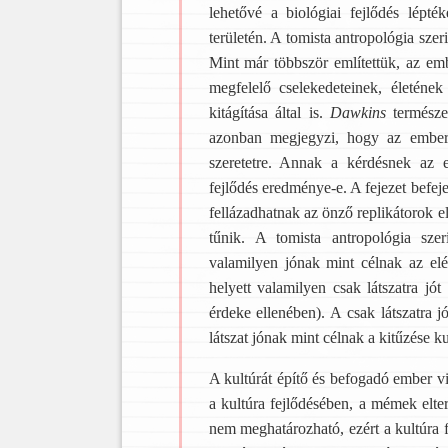
lehetővé a biológiai fejlődés lépté
területén. A tomista antropológia szer
Mint már többször említettük, az em
megfelelő cselekedeteinek, életének
kitágítása által is.
Dawkins
termész
azonban megjegyzi, hogy az emberb
szeretetre. Annak a kérdésnek az 
fejlődés eredménye-e. A fejezet befe
fellázadhatnak az önző replikátorok 
tűnik. A tomista antropológia sze
valamilyen jónak mint célnak az el
helyett valamilyen csak látszatra jó
érdeke ellenében). A csak látszatra j
látszat jónak mint célnak a kitűzése ku
A kultúrát építő és befogadó ember 
a kultúra fejlődésében, a mémek elte
nem meghatározható, ezért a kultúra 