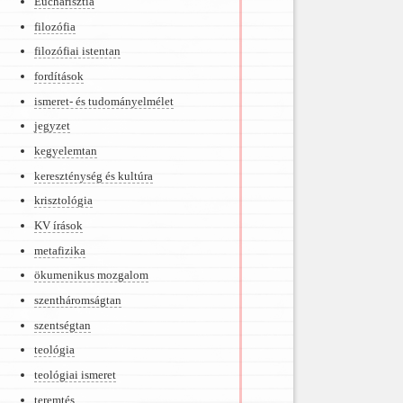
Eucharisztia
filozófia
filozófiai istentan
fordítások
ismeret- és tudományelmélet
jegyzet
kegyelemtan
kereszténység és kultúra
krisztológia
KV írások
metafizika
ökumenikus mozgalom
szentháromságtan
szentségtan
teológia
teológiai ismeret
teremtés