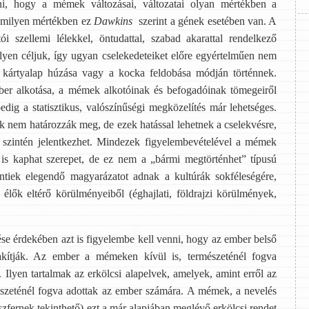
lni, hogy a mémek változásai, változatai olyan mértékben a
 amilyen mértékben ez
Dawkins
szerint a gének esetében van. A
ói szellemi lélekkel, öntudattal, szabad akarattal rendelkező
yen céljuk, így ugyan cselekedeteiket előre egyértelműen nem
 kártyalap húzása vagy a kocka feldobása módján történnek.
ber alkotása, a mémek alkotóinak és befogadóinak tömegeiről
dig a statisztikus, valószínűségi megközelítés már lehetséges.
ek nem határozzák meg, de ezek hatással lehetnek a cselekvésre,
ár szintén jelentkezhet. Mindezek figyelembevételével a mémek
n is kaphat szerepet, de ez nem a „bármi megtörténhet” típusú
fentiek elegendő magyarázatot adnak a kultúrák sokféleségére,
 élők eltérő körülményeiből (éghajlati, földrajzi körülmények,
e érdekében azt is figyelembe kell venni, hogy az ember belső
kítják. Az ember a mémeken kívül is, természeténél fogva
 Ilyen tartalmak az erkölcsi alapelvek, amelyek, amint erről az
észeténél fogva adottak az ember számára. A mémek, a nevelés
szfernek tekinthető) ezt a már alapjában meglévő erkölcsi rendet