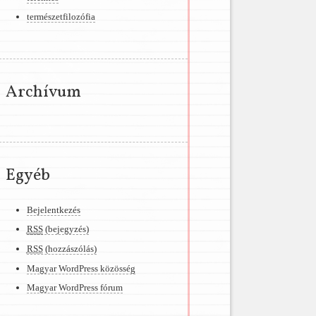
természetfilozófia
Archívum
Egyéb
Bejelentkezés
RSS
(bejegyzés)
RSS
(hozzászólás)
Magyar WordPress közösség
Magyar WordPress fórum